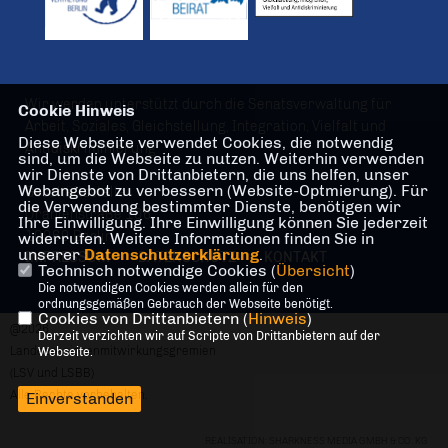
Wir werden unterstützt durch die Senatsverwaltung für
Cookie Hinweis
Arbeit, Soziales, Gleichstellung, Integration, Vielfalt und
Diese Webseite verwendet Cookies, die notwendig
Antidiskriminierung
sind, um die Webseite zu nutzen. Weiterhin verwenden
wir Dienste von Drittanbietern, die uns helfen, unser
Webangebot zu verbessern (Website-Optmierung). Für
Geschäftsstelle
die Verwendung bestimmter Dienste, benötigen wir
Oranienstraße 106
Ihre Einwilligung. Ihre Einwilligung können Sie jederzeit
10969 Berlin
widerrufen. Weitere Informationen finden Sie in
unserer
Datenschutzerklärung
.
IMPRESSUM
DATENSCHUTZ
KONTAKT
Technisch notwendige Cookies (
Übersicht
)
Die notwendigen Cookies werden allein für den
ordnungsgemäßen Gebrauch der Webseite benötigt.
Cookies von Drittanbietern (
Hinweis
)
@2026
Derzeit verzichten wir auf Scripte von Drittanbietern auf der
Landesseniorenmitwirkungsgremien
Webseite.
(LSV und LSBB)
Alle Rechte vorbehalten.
Einverstanden
REALISATION: SHARKNESS MEDIA GMBH & CO. KG