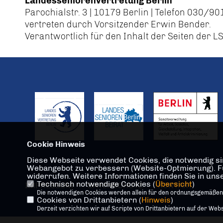
Landesseniorenvertretung Berlin
Parochialstr. 3 | 10179 Berlin | Telefon 030/9
vertreten durch Vorsitzender Erwin Bender.
Verantwortlich für den Inhalt der Seiten der L
Cookie Hinweis
Diese Webseite verwendet Cookies, die notwendig sin
Webangebot zu verbessern (Website-Optmierung). Für 
widerrufen. Weitere Informationen finden Sie in un
Technisch notwendige Cookies (
Übersicht
)
IMPRESSUM
DATENSCHUTZ
KONTAKT
Die notwendigen Cookies werden allein für den ordnungsgemäßen
Cookies von Drittanbietern (
Hinweis
)
Derzeit verzichten wir auf Scripte von Drittanbietern auf der Webs