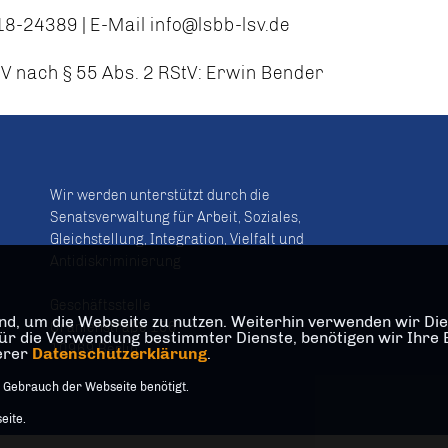
018-24389 | E-Mail info@lsbb-lsv.de
SV nach § 55 Abs. 2 RStV: Erwin Bender
Wir werden unterstützt durch die
Senatsverwaltung für Arbeit, Soziales,
Gleichstellung, Integration, Vielfalt und
Antidiskriminierung
Geschäftsstelle
d, um die Webseite zu nutzen. Weiterhin verwenden wir Dien
Oranienstraße 106
die Verwendung bestimmter Dienste, benötigen wir Ihre Einw
10969 Berlin
serer
Datenschutzerklärung
.
 Gebrauch der Webseite benötigt.
eite.