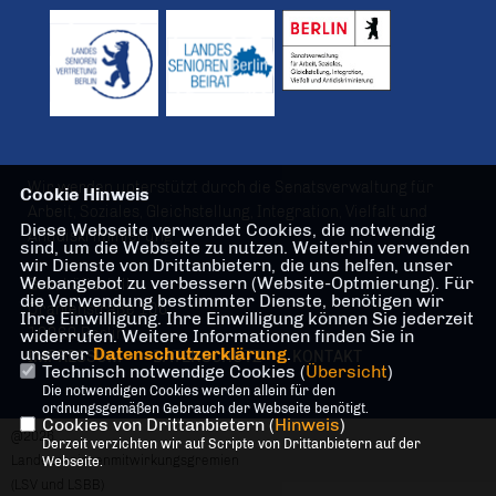
Wir werden unterstützt durch die Senatsverwaltung für
Cookie Hinweis
Arbeit, Soziales, Gleichstellung, Integration, Vielfalt und
Diese Webseite verwendet Cookies, die notwendig
Antidiskriminierung
sind, um die Webseite zu nutzen. Weiterhin verwenden
wir Dienste von Drittanbietern, die uns helfen, unser
Webangebot zu verbessern (Website-Optmierung). Für
Geschäftsstelle
die Verwendung bestimmter Dienste, benötigen wir
Oranienstraße 106
Ihre Einwilligung. Ihre Einwilligung können Sie jederzeit
10969 Berlin
widerrufen. Weitere Informationen finden Sie in
unserer
Datenschutzerklärung
.
IMPRESSUM
DATENSCHUTZ
KONTAKT
Technisch notwendige Cookies (
Übersicht
)
Die notwendigen Cookies werden allein für den
ordnungsgemäßen Gebrauch der Webseite benötigt.
Cookies von Drittanbietern (
Hinweis
)
@2026
Derzeit verzichten wir auf Scripte von Drittanbietern auf der
Landesseniorenmitwirkungsgremien
Webseite.
(LSV und LSBB)