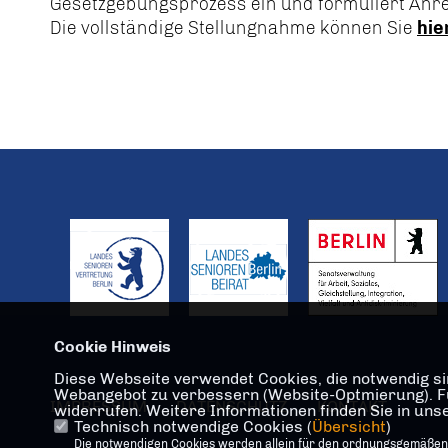
Gesetzgebungsprozess ein und formuliert Anr
Die vollständige Stellungnahme können Sie
hie
Cookie Hinweis
Diese Webseite verwendet Cookies, die notwendig sin
Webangebot zu verbessern (Website-Optmierung). Für 
IMPRESSUM
DATENSCHUTZ
KONTAKT
widerrufen. Weitere Informationen finden Sie in un
Technisch notwendige Cookies (
Übersicht
)
Die notwendigen Cookies werden allein für den ordnungsgemäßen