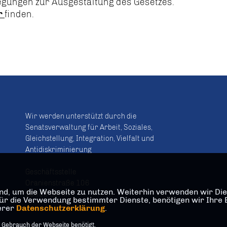
egungen zur Ausgestaltung des Gesetzes.
r
finden.
Wir werden unterstützt durch die
Senatsverwaltung für Arbeit, Soziales,
Gleichstellung, Integration, Vielfalt und
Antidiskriminierung
Geschäftsstelle
Oranienstraße 106
d, um die Webseite zu nutzen. Weiterhin verwenden wir Dien
10969 Berlin
die Verwendung bestimmter Dienste, benötigen wir Ihre Einw
serer
Datenschutzerklärung
.
 Gebrauch der Webseite benötigt.