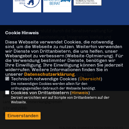
Wir werden unterstützt durch die Senatsverwaltung für
Cookie Hinweis
Arbeit, Soziales, Gleichstellung, Integration, Vielfalt und
Diese Webseite verwendet Cookies, die notwendig
Antidiskriminierung
sind, um die Webseite zu nutzen. Weiterhin verwenden
wir Dienste von Drittanbietern, die uns helfen, unser
Webangebot zu verbessern (Website-Optmierung). Für
Geschäftsstelle
die Verwendung bestimmter Dienste, benötigen wir
Oranienstraße 106
Ihre Einwilligung. Ihre Einwilligung können Sie jederzeit
10969 Berlin
widerrufen. Weitere Informationen finden Sie in
unserer
Datenschutzerklärung
.
IMPRESSUM
DATENSCHUTZ
KONTAKT
Technisch notwendige Cookies (
Übersicht
)
Die notwendigen Cookies werden allein für den
ordnungsgemäßen Gebrauch der Webseite benötigt.
Cookies von Drittanbietern (
Hinweis
)
@2026
Derzeit verzichten wir auf Scripte von Drittanbietern auf der
Landesseniorenmitwirkungsgremien
Webseite.
(LSV und LSBB)
Alle Rechte vorbehalten.
Einverstanden
REALISATION: SHARKNESS MEDIA GMBH & CO. KG