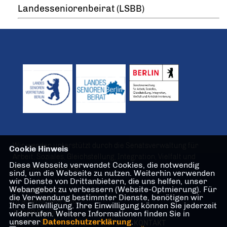
Landesseniorenbeirat (LSBB)
Wir werden unterstützt durch die Senatsverwaltung für
Cookie Hinweis
Arbeit, Soziales, Gleichstellung, Integration, Vielfalt und
Diese Webseite verwendet Cookies, die notwendig
Antidiskriminierung
sind, um die Webseite zu nutzen. Weiterhin verwenden
wir Dienste von Drittanbietern, die uns helfen, unser
Webangebot zu verbessern (Website-Optmierung). Für
Geschäftsstelle
die Verwendung bestimmter Dienste, benötigen wir
Oranienstraße 106
Ihre Einwilligung. Ihre Einwilligung können Sie jederzeit
10969 Berlin
widerrufen. Weitere Informationen finden Sie in
unserer
Datenschutzerklärung
.
IMPRESSUM
DATENSCHUTZ
KONTAKT