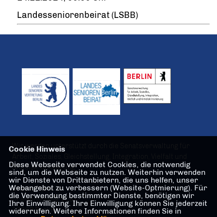
Landesseniorenbeirat (LSBB)
Wir werden unterstützt durch die Senatsverwaltung für
Cookie Hinweis
Arbeit, Soziales, Gleichstellung, Integration, Vielfalt und
Diese Webseite verwendet Cookies, die notwendig
Antidiskriminierung
sind, um die Webseite zu nutzen. Weiterhin verwenden
wir Dienste von Drittanbietern, die uns helfen, unser
Webangebot zu verbessern (Website-Optmierung). Für
Geschäftsstelle
die Verwendung bestimmter Dienste, benötigen wir
Oranienstraße 106
Ihre Einwilligung. Ihre Einwilligung können Sie jederzeit
10969 Berlin
widerrufen. Weitere Informationen finden Sie in