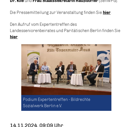
Dr. Klie
und
Frau Staatssekretärin Haußdörfer
(SenWPG).
Die Pressemitteilung zur Veranstaltung finden Sie
hier
.
Den Aufruf vom Expertentreffen des
Landesseniorenbeirates und Paritätischen Berlin finden Sie
hier
.
Podium Expertentreffen - Bildrechte
Sozialwerk Berlin e.V.
14.11.2024, 09:09 Uhr