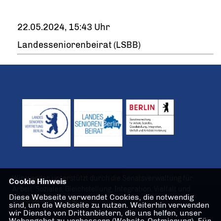
22.05.2024, 15:43 Uhr
Landesseniorenbeirat (LSBB)
Wir werden unterstützt durch die Senatsverwaltung für
Cookie Hinweis
Arbeit, Soziales, Gleichstellung, Integration, Vielfalt und
Diese Webseite verwendet Cookies, die notwendig
Antidiskriminierung
sind, um die Webseite zu nutzen. Weiterhin verwenden
wir Dienste von Drittanbietern, die uns helfen, unser
Webangebot zu verbessern (Website-Optmierung). Für