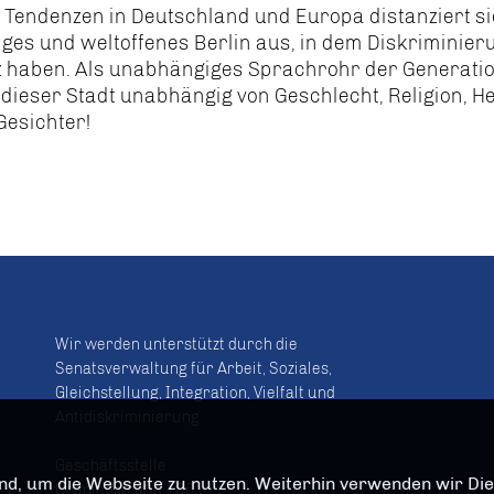
Tendenzen in Deutschland und Europa distanziert si
ltiges und weltoffenes Berlin aus, in dem Diskriminie
 haben. Als unabhängiges Sprachrohr der Generati
n dieser Stadt unabhängig von Geschlecht, Religion, H
 Gesichter!
Wir werden unterstützt durch die
Senatsverwaltung für Arbeit, Soziales,
Gleichstellung, Integration, Vielfalt und
Antidiskriminierung
Geschäftsstelle
d, um die Webseite zu nutzen. Weiterhin verwenden wir Dien
Oranienstraße 106