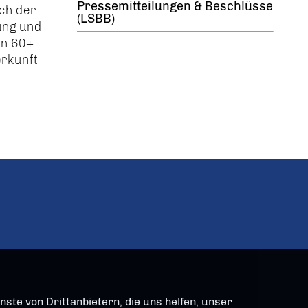
Pressemitteilungen & Beschlüsse
ch der
(LSBB)
rung und
on 60+
erkunft
ste von Drittanbietern, die uns helfen, unser