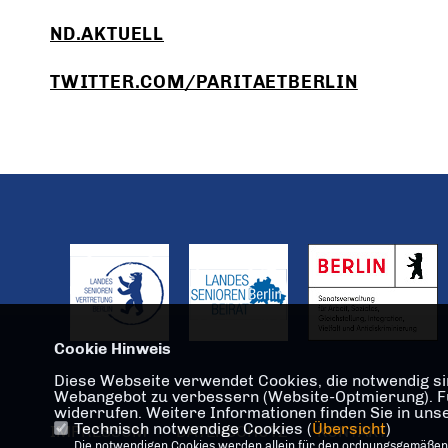
ND.AKTUELL
TWITTER.COM/PARITAETBERLIN
Cookie Hinweis
Diese Webseite verwendet Cookies, die notwendig sin
Webangebot zu verbessern (Website-Optmierung). Für 
widerrufen. Weitere Informationen finden Sie in un
Technisch notwendige Cookies (
Übersicht
)
IMPRESSUM
DATENSCHUTZ
KONTAKT
Die notwendigen Cookies werden allein für den ordnungsgemäßen