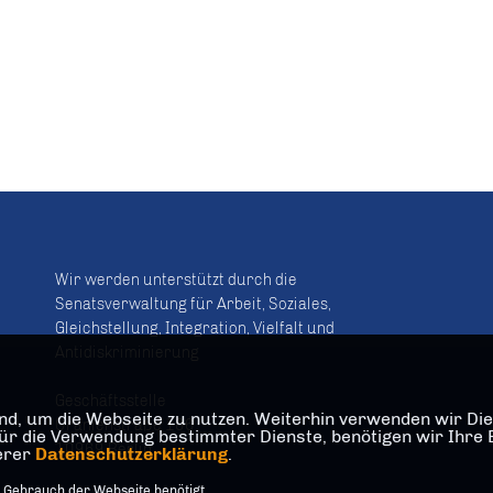
Wir werden unterstützt durch die
Senatsverwaltung für Arbeit, Soziales,
Gleichstellung, Integration, Vielfalt und
Antidiskriminierung
Geschäftsstelle
d, um die Webseite zu nutzen. Weiterhin verwenden wir Dien
Oranienstraße 106
die Verwendung bestimmter Dienste, benötigen wir Ihre Einw
10969 Berlin
serer
Datenschutzerklärung
.
 Gebrauch der Webseite benötigt.