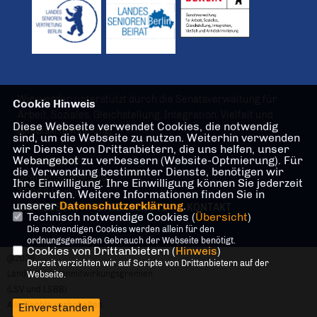
Wir werden unterstützt durch die Senatsverwaltung für
Cookie Hinweis
Arbeit, Soziales, Gleichstellung, Integration, Vielfalt und
Diese Webseite verwendet Cookies, die notwendig
Antidiskriminierung
sind, um die Webseite zu nutzen. Weiterhin verwenden
wir Dienste von Drittanbietern, die uns helfen, unser
Webangebot zu verbessern (Website-Optmierung). Für
Geschäftsstelle
die Verwendung bestimmter Dienste, benötigen wir
Oranienstraße 106
Ihre Einwilligung. Ihre Einwilligung können Sie jederzeit
10969 Berlin
widerrufen. Weitere Informationen finden Sie in
unserer
Datenschutzerklärung
.
IMPRESSUM
DATENSCHUTZ
KONTAKT
Technisch notwendige Cookies (
Übersicht
)
Die notwendigen Cookies werden allein für den
ordnungsgemäßen Gebrauch der Webseite benötigt.
Cookies von Drittanbietern (
Hinweis
)
@2026
Derzeit verzichten wir auf Scripte von Drittanbietern auf der
Landesseniorenmitwirkungsgremien
Webseite.
(LSV und LSBB)
Alle Rechte vorbehalten.
Einverstanden