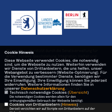
Wir werden unterstützt durch die Senatsverwaltung für
Cookie Hinweis
Arbeit, Soziales, Gleichstellung, Integration, Vielfalt und
Diese Webseite verwendet Cookies, die notwendig
Antidiskriminierung
sind, um die Webseite zu nutzen. Weiterhin verwenden
wir Dienste von Drittanbietern, die uns helfen, unser
Webangebot zu verbessern (Website-Optmierung). Für
Geschäftsstelle
die Verwendung bestimmter Dienste, benötigen wir
Oranienstraße 106
Ihre Einwilligung. Ihre Einwilligung können Sie jederzeit
10969 Berlin
widerrufen. Weitere Informationen finden Sie in
unserer
Datenschutzerklärung
.
IMPRESSUM
DATENSCHUTZ
KONTAKT
Technisch notwendige Cookies (
Übersicht
)
Die notwendigen Cookies werden allein für den
ordnungsgemäßen Gebrauch der Webseite benötigt.
Cookies von Drittanbietern (
Hinweis
)
@2026
Derzeit verzichten wir auf Scripte von Drittanbietern auf der